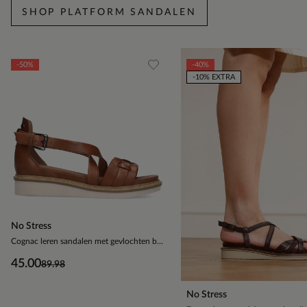
SHOP PLATFORM SANDALEN
Item
-50%
-40%
1
-10% EXTRA
of
5
No Stress
Cognac leren sandalen met gevlochten band
45.00
89.98
No Stress