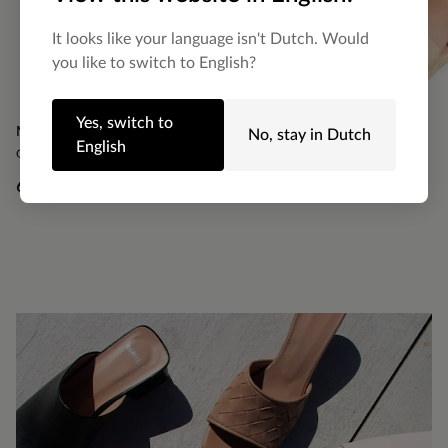
It looks like your language isn't Dutch. Would
you like to switch to English?
Yes, switch to
Manfield
Manfield
No, stay in Dutch
English
Groene suède sandalen met hak
Beige suède plateau sandalen
60.00
60.00
99.98
90.00