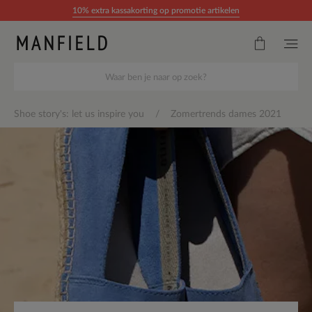
Doorgaan naar artikel
10% extra kassakorting op promotie artikelen
Shoe story's: let us inspire you
Zomertrends dames 2021