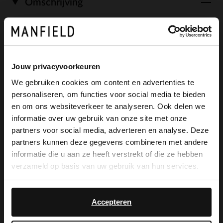
Omschrijving
Licht blauwe suède schoudertas met
zilveren studs van Manfield. De tas heeft
Jouw privacyvoorkeuren
een drukknoopsluiting, brede
We gebruiken cookies om content en advertenties te
personaliseren, om functies voor social media te bieden
schouderband en vakje aan de
×
en om ons websiteverkeer te analyseren. Ook delen we
View this website in English?
binnenzijde. De afmeting van de tas is
informatie over uw gebruik van onze site met onze
partners voor social media, adverteren en analyse. Deze
45x33x14 cm (BxHxD).
It looks like your language isn't Dutch. Would
partners kunnen deze gegevens combineren met andere
you like to switch to English?
informatie die u aan ze heeft verstrekt of die ze hebben
verzameld op basis van uw gebruik van hun services.
Yes, switch to
Alles over dit product
No, stay in Dutch
English
Accepteren
Maattabel