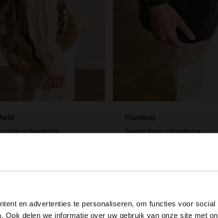
ield
Manfield
 suède schoudertas
Zwarte leren schoudertas
99
69.99
View this website in English?
ent en advertenties te personaliseren, om functies voor social
It looks like your language isn't Dutch. Would you like to
. Ook delen we informatie over uw gebruik van onze site met on