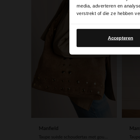
media, adverteren en analys
verstrekt of die ze hebben v
Accepteren
Manfield
Manf
Taupe suède schoudertas met gouden studs
Taupe