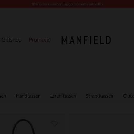
10% extra kassakorting op promotie artikelen
Giftshop
Promotie
sen
Handtassen
Leren tassen
Strandtassen
Clut