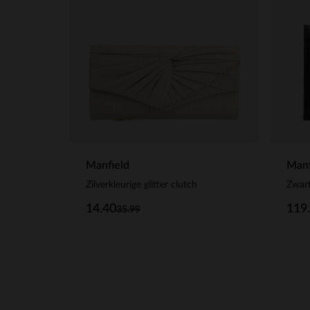
Manfield
Manf
Zilverkleurige glitter clutch
Zwart
14.40
119
35.99