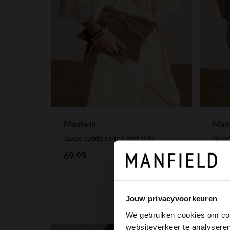
Manfield
Manf
Taupe suède clutch met strik
Taupe
69.99
69.
Jouw privacyvoorkeuren
We gebruiken cookies om cont
websiteverkeer te analyseren