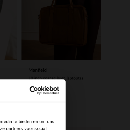
Manfield
18 inch cognac leren laptoptas
129.99
×
 media te bieden en om ons
ze partners voor social