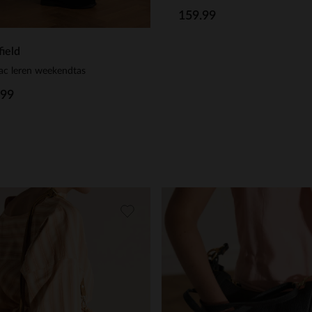
159.99
ield
ac leren weekendtas
.99