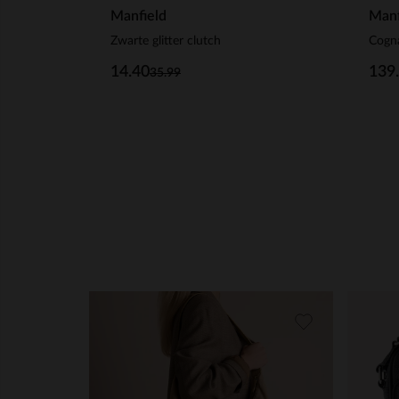
Manfield
Manf
Zwarte glitter clutch
Cogna
14.40
139
35.99