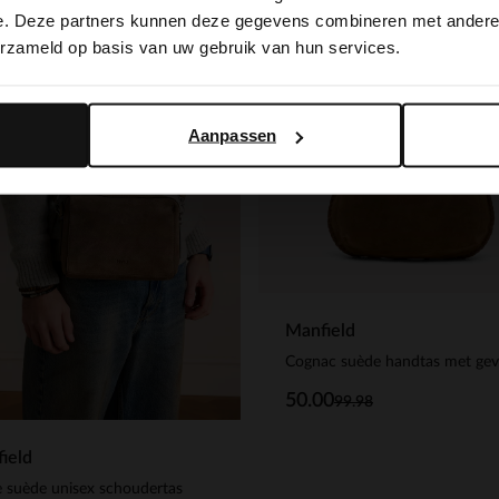
switch to English?
e. Deze partners kunnen deze gegevens combineren met andere i
-50%
erzameld op basis van uw gebruik van hun services.
-10% EXTRA
Yes, switch to English
No, stay in Dutch
Aanpassen
Manfield
50.00
99.98
ield
 suède unisex schoudertas