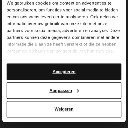
We gebruiken cookies om content en advertenties te
personaliseren, om functies voor social media te bieden
×
en om ons websiteverkeer te analyseren. Ook delen we
De My Manfield
View this website in English?
informatie over uw gebruik van onze site met onze
partners voor social media, adverteren en analyse. Deze
voordelen wachten
It looks like your language isn't Dutch. Would
partners kunnen deze gegevens combineren met andere
you like to switch to English?
informatie die u aan ze heeft verstrekt of die ze hebben
op je.
verzameld op basis van uw gebruik van hun services.
Yes, switch to
No, stay in Dutch
English
Accepteren
AANMELDEN MY MANFIELD
Meer over My Manfield
Aanpassen
Service
Weigeren
Contact