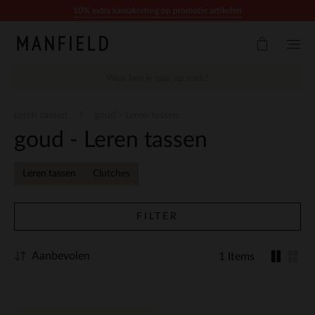
Doorgaan naar artikel
10% extra kassakorting op promotie artikelen
Leren tassen
goud - Leren tassen
goud - Leren tassen
Leren tassen
Clutches
FILTER
Aanbevolen
1 Items