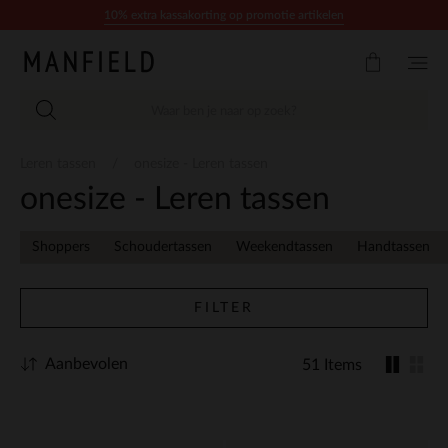
Doorgaan naar artikel
10% extra kassakorting op promotie artikelen
Leren tassen
onesize - Leren tassen
onesize - Leren tassen
Shoppers
Schoudertassen
Weekendtassen
Handtassen
FILTER
Aanbevolen
51 Items