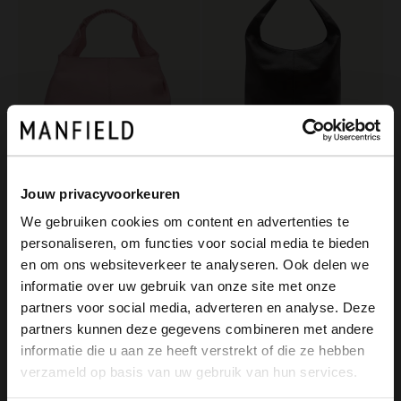
Jouw privacyvoorkeuren
Manfield
Manfield
We gebruiken cookies om content en advertenties te
Roze handtas met gevlochten handvat
Bruine leren shopper
personaliseren, om functies voor social media te bieden
99.99
89.99
×
en om ons websiteverkeer te analyseren. Ook delen we
View this website in English?
informatie over uw gebruik van onze site met onze
NEW
NEW
partners voor social media, adverteren en analyse. Deze
It looks like your language isn't Dutch. Would
partners kunnen deze gegevens combineren met andere
you like to switch to English?
informatie die u aan ze heeft verstrekt of die ze hebben
verzameld op basis van uw gebruik van hun services.
Yes, switch to