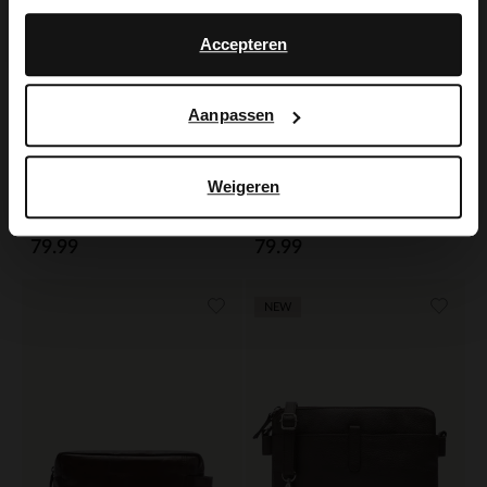
No, stay in Dutch
English
Accepteren
Aanpassen
Weigeren
Manfield
Manfield
Cognac leren unisex schoudertas
Bruine leren unisex schoudertas
79.99
79.99
NEW