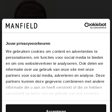
Jouw privacyvoorkeuren
We gebruiken cookies om content en advertenties te
personaliseren, om functies voor social media te bieden
Manfield
×
en om ons websiteverkeer te analyseren. Ook delen we
View this website in English?
Taupe nubuck unixex rugzak
informatie over uw gebruik van onze site met onze
179.99
partners voor social media, adverteren en analyse. Deze
It looks like your language isn't Dutch. Would
partners kunnen deze gegevens combineren met andere
you like to switch to English?
informatie die u aan ze heeft verstrekt of die ze hebben
verzameld op basis van uw gebruik van hun services.
Yes, switch to
No, stay in Dutch
English
Accepteren