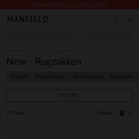
Doorgaan naar artikel
10% extra kassakorting op promotie artikelen
Rugzakken
New - Rugzakken
New - Rugzakken
Shoppers
Schoudertassen
Weekendtassen
Handtassen
FILTER
New
3 Items