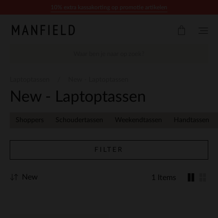
Doorgaan naar artikel
10% extra kassakorting op promotie artikelen
Laptoptassen
New - Laptoptassen
New - Laptoptassen
Shoppers
Schoudertassen
Weekendtassen
Handtassen
FILTER
New
1 Items