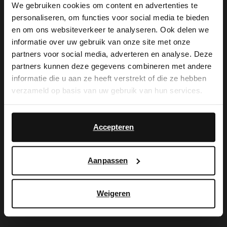
We gebruiken cookies om content en advertenties te
personaliseren, om functies voor social media te bieden
×
en om ons websiteverkeer te analyseren. Ook delen we
De My Manfield
View this website in English?
informatie over uw gebruik van onze site met onze
partners voor social media, adverteren en analyse. Deze
voordelen wachten
It looks like your language isn't Dutch. Would
partners kunnen deze gegevens combineren met andere
you like to switch to English?
informatie die u aan ze heeft verstrekt of die ze hebben
op je.
verzameld op basis van uw gebruik van hun services.
Yes, switch to
No, stay in Dutch
English
Accepteren
AANMELDEN MY MANFIELD
Meer over My Manfield
Aanpassen
Service
Weigeren
Contact