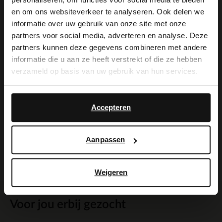
een platte hak van 2 cm. We adviseren als
×
en om ons websiteverkeer te analyseren. Ook delen we
View this website in English?
verzorging en bescherming de
informatie over uw gebruik van onze site met onze
partners voor social media, adverteren en analyse. Deze
suède/nubuck spray in transparant.
It looks like your language isn't Dutch. Would
partners kunnen deze gegevens combineren met andere
you like to switch to English?
informatie die u aan ze heeft verstrekt of die ze hebben
verzameld op basis van uw gebruik van hun services.
Yes, switch to
No, stay in Dutch
Alles over dit product
English
Accepteren
Maattabel
Aanpassen
Bezorgen & retour
Weigeren
Voor jou erbij gezocht