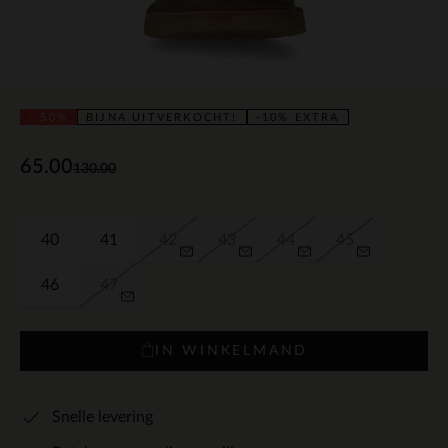
- 50%
BIJNA UITVERKOCHT!
-10% EXTRA
65.00
130.00
40
41
42
43
44
45
46
47
IN WINKELMAND
Snelle levering