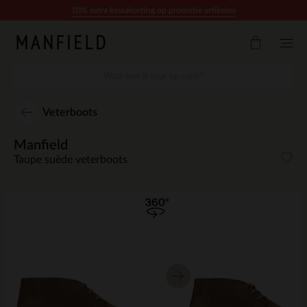
Doorgaan naar artikel
10% extra kassakorting op promotie artikelen
Veterboots
Manfield
Taupe suède veterboots