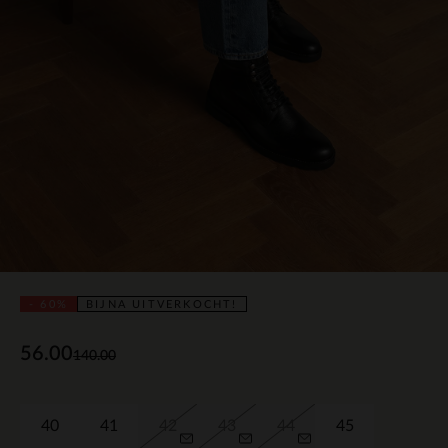
- 60%
BIJNA UITVERKOCHT!
56.00
140.00
40
41
42
43
44
45