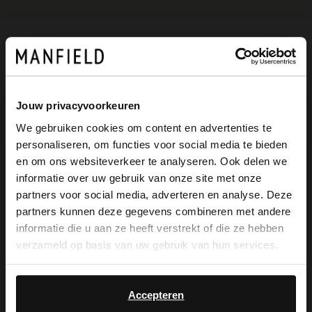
Omschrijving
Jouw privacyvoorkeuren
Zwarte leren veterboots van Manfield. De
We gebruiken cookies om content en advertenties te
veterboots hebben een hak van 3 cm en
personaliseren, om functies voor social media te bieden
×
en om ons websiteverkeer te analyseren. Ook delen we
een ritssluiting aan de binnenkant. We
View this website in English?
informatie over uw gebruik van onze site met onze
adviseren als bescherming en verzorging
partners voor social media, adverteren en analyse. Deze
It looks like your language isn't Dutch. Would
partners kunnen deze gegevens combineren met andere
de Collonil Carbon pro.
you like to switch to English?
informatie die u aan ze heeft verstrekt of die ze hebben
verzameld op basis van uw gebruik van hun services.
Yes, switch to
No, stay in Dutch
English
Alles over dit product
Accepteren