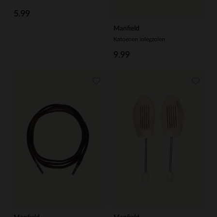
5.99
Manfield
Katoenen inlegzolen
9.99