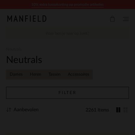
Doorgaan naar artikel
10% extra kassakorting op promotie artikelen
Neutrals
Neutrals
Dames
Heren
Tassen
Accessoires
FILTER
Aanbevolen
2261 Items