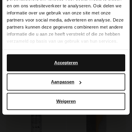
×
en om ons websiteverkeer te analyseren. Ook delen we
View this website in English?
informatie over uw gebruik van onze site met onze
partners voor social media, adverteren en analyse. Deze
It looks like your language isn't Dutch. Would
Manfield
partners kunnen deze gegevens combineren met andere
you like to switch to English?
Schoenpoets donkerbruin 75ml
informatie die u aan ze heeft verstrekt of die ze hebben
verzameld op basis van uw gebruik van hun services.
7.99
Yes, switch to
Manfield
No, stay in Dutch
English
Licht grijze pantoffels
Accepteren
39.99
Aanpassen
Weigeren