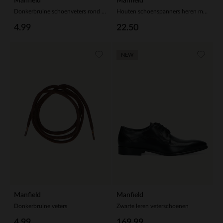
Manfield
Manfield
Donkerbruine schoenveters rond (75 cm)
Houten schoenspanners heren mt 40/41
4.99
22.50
NEW
Manfield
Manfield
Donkerbruine veters
Zwarte leren veterschoenen
4.99
169.99