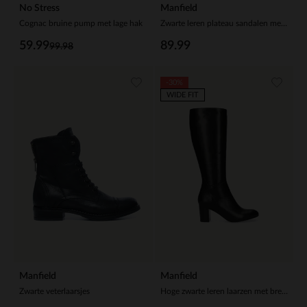
No Stress
Manfield
Cognac bruine pump met lage hak
Zwarte leren plateau sandalen met gespsluiting
59.99
89.99
99.98
-30%
WIDE FIT
Manfield
Manfield
Zwarte veterlaarsjes
Hoge zwarte leren laarzen met brede schacht