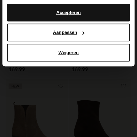
No, stay in Dutch
English
Accepteren
Aanpassen
Weigeren
Manfield
Manfield
Cognac leren enkellaarsjes met hak
Zwarte leren slouchy enkellaarsjes met hak
169.99
169.99
NEW