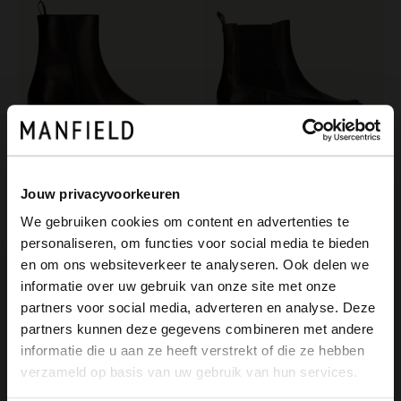
Jouw privacyvoorkeuren
Manfield
Manfield
We gebruiken cookies om content en advertenties te
Bruine leren enkellaarsjes
Donkerbruine leren chelsea boots
personaliseren, om functies voor social media te bieden
149.99
159.99
×
en om ons websiteverkeer te analyseren. Ook delen we
View this website in English?
informatie over uw gebruik van onze site met onze
NEW
partners voor social media, adverteren en analyse. Deze
It looks like your language isn't Dutch. Would
partners kunnen deze gegevens combineren met andere
you like to switch to English?
informatie die u aan ze heeft verstrekt of die ze hebben
verzameld op basis van uw gebruik van hun services.
Yes, switch to