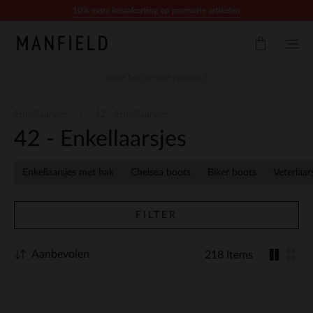
Doorgaan naar artikel
10% extra kassakorting op promotie artikelen
Enkellaarsjes
42 - Enkellaarsjes
42 - Enkellaarsjes
Enkellaarsjes met hak
Chelsea boots
Biker boots
Veterlaar
FILTER
Aanbevolen
218 Items