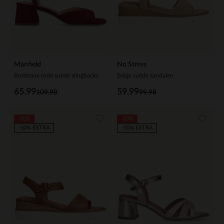
Manfield
No Stress
Bordeaux rode suède slingbacks
Beige suède sandalen
65.99
59.99
109.98
99.98
-30%
-20%
-10% EXTRA
-10% EXTRA