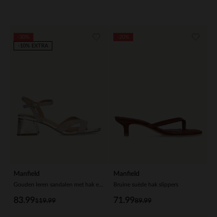
-30%
-20%
-10% EXTRA
Manfield
Manfield
Gouden leren sandalen met hak en glitters
Bruine suède hak slippers
83.99
71.99
119.99
89.99