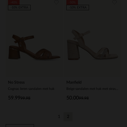
-40%
-50%
-10% EXTRA
-10% EXTRA
No Stress
Manfield
Cognac leren sandalen met hak
Beige sandalen met hak met strass detail
59.99
50.00
99.98
99.98
1
2
Vorige
Huidige pagina