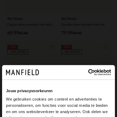
No Stress
No Stress
Cognac leren sandalen met witte zool
Gouden leren sandalen met hak
69.99
79.99
99.99
99.99
-40%
-50%
-10% EXTRA
-10% EXTRA
Jouw privacyvoorkeuren
We gebruiken cookies om content en advertenties te
personaliseren, om functies voor social media te bieden
×
en om ons websiteverkeer te analyseren. Ook delen we
View this website in English?