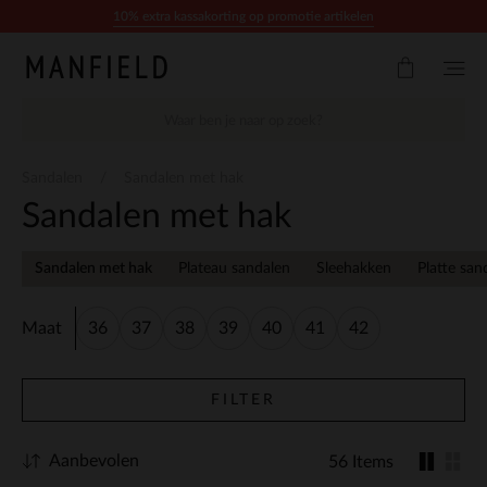
Doorgaan naar artikel
10% extra kassakorting op promotie artikelen
Sandalen
Sandalen met hak
Sandalen met hak
Sandalen met hak
Plateau sandalen
Sleehakken
Platte san
Maat
36
37
38
39
40
41
42
FILTER
Aanbevolen
56 Items