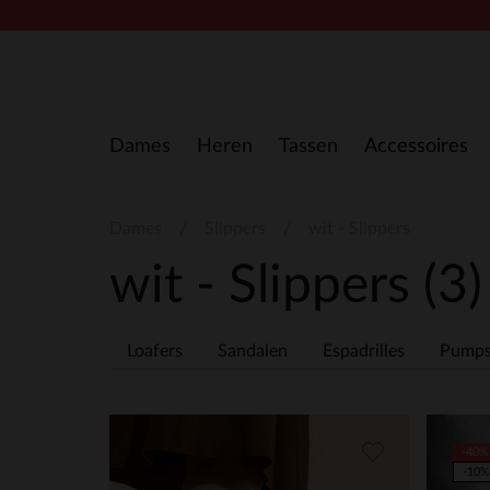
Doorgaan naar artikel
Dames
Heren
Tassen
Accessoires
Dames
Slippers
wit - Slippers
wit - Slippers
(3)
Loafers
Sandalen
Espadrilles
Pump
-40%
-10%