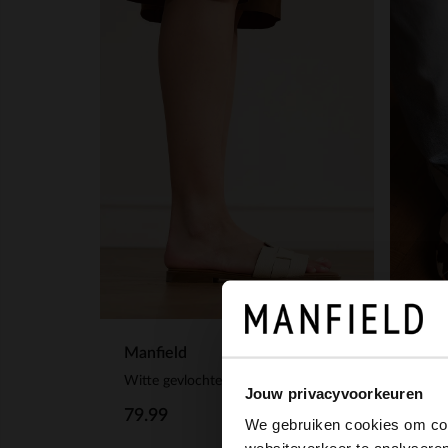
Manfield
Manf
Witte gevlochten leren slippers
Slipp
Jouw privacyvoorkeuren
79.99
53.
We gebruiken cookies om cont