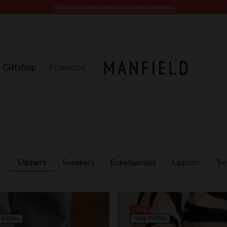
10% extra kassakorting op promotie artikelen
Giftshop
Promotie
s
Slippers
Sneakers
Enkellaarsjes
Laarzen
Tr
-30%
 EXTRA
-10% EXTRA