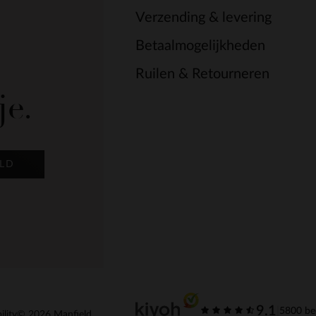
Verzending & levering
Betaalmogelijkheden
Ruilen & Retourneren
je.
LD
9.1
|
5800 be
ility
© 2026 Manfield