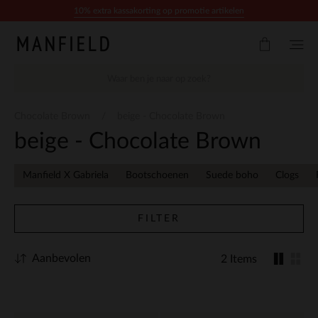
Doorgaan naar artikel
10% extra kassakorting op promotie artikelen
Chocolate Brown
beige - Chocolate Brown
beige - Chocolate Brown
Manfield X Gabriela
Bootschoenen
Suede boho
Clogs
FILTER
Aanbevolen
2 Items