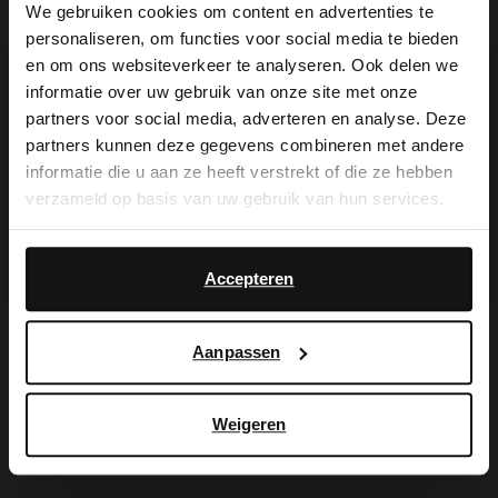
We gebruiken cookies om content en advertenties te
personaliseren, om functies voor social media te bieden
×
en om ons websiteverkeer te analyseren. Ook delen we
De My Manfield
View this website in English?
informatie over uw gebruik van onze site met onze
partners voor social media, adverteren en analyse. Deze
voordelen wachten
It looks like your language isn't Dutch. Would
partners kunnen deze gegevens combineren met andere
you like to switch to English?
informatie die u aan ze heeft verstrekt of die ze hebben
op je.
verzameld op basis van uw gebruik van hun services.
Yes, switch to
No, stay in Dutch
English
Accepteren
AANMELDEN MY MANFIELD
Meer over My Manfield
Aanpassen
Service
Weigeren
Contact