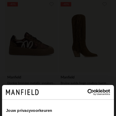
-40%
-40%
Manfield
Manfield
Donker bronzen metallic sneakers met details
Bruine suède hoge cowboy laarzen met franjes
77.99
113.99
129.98
189.98
Jouw privacyvoorkeuren