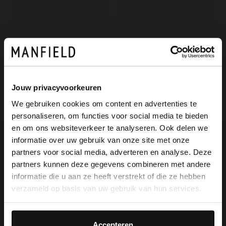
Jouw privacyvoorkeuren
We gebruiken cookies om content en advertenties te
personaliseren, om functies voor social media te bieden
No Stress
No Stress
×
en om ons websiteverkeer te analyseren. Ook delen we
View this website in English?
Bruine suède loafers met franjes
Blauwe suède loafers met franjes
informatie over uw gebruik van onze site met onze
109.99
109.99
partners voor social media, adverteren en analyse. Deze
It looks like your language isn't Dutch. Would
partners kunnen deze gegevens combineren met andere
you like to switch to English?
informatie die u aan ze heeft verstrekt of die ze hebben
verzameld op basis van uw gebruik van hun services.
Yes, switch to
No, stay in Dutch
English
Accepteren