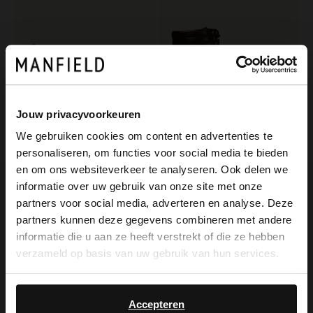
Jouw privacyvoorkeuren
We gebruiken cookies om content en advertenties te
personaliseren, om functies voor social media te bieden
Manfield
Manfield
×
en om ons websiteverkeer te analyseren. Ook delen we
View this website in English?
Taupe suède veterboots
Bruine leren veterboots
informatie over uw gebruik van onze site met onze
139.99
139.99
partners voor social media, adverteren en analyse. Deze
It looks like your language isn't Dutch. Would
partners kunnen deze gegevens combineren met andere
you like to switch to English?
informatie die u aan ze heeft verstrekt of die ze hebben
verzameld op basis van uw gebruik van hun services.
Yes, switch to
No, stay in Dutch
English
Accepteren