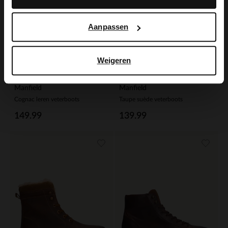
Aanpassen
Weigeren
Manfield
Manfield
Cognac leren veterboots
Taupe suède veterboots
149.99
139.99