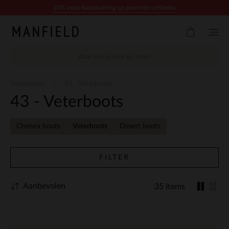
Doorgaan naar artikel
10% extra kassakorting op promotie artikelen
Veterboots
43 - Veterboots
43 - Veterboots
Chelsea boots
Veterboots
Desert boots
FILTER
Aanbevolen
35 Items