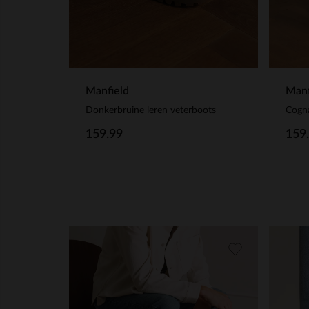
Manfield
Manf
Donkerbruine leren veterboots
Cogna
159.99
159