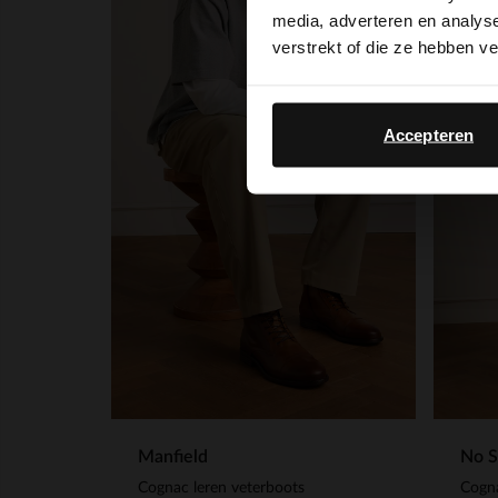
media, adverteren en analys
verstrekt of die ze hebben v
Accepteren
Manfield
No S
Cognac leren veterboots
Cogna