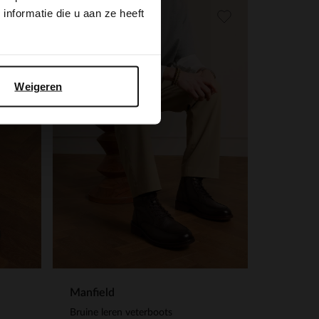
nformatie die u aan ze heeft
Weigeren
Manfield
Bruine leren veterboots