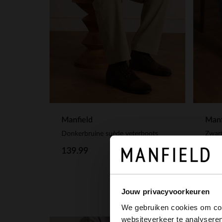
Manfield
Manf
Donkerbruine suède veterboots
Zwart
139.99
149
Jouw privacyvoorkeuren
We gebruiken cookies om cont
websiteverkeer te analyseren