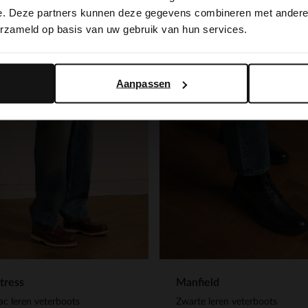
switch to English?
e. Deze partners kunnen deze gegevens combineren met andere i
erzameld op basis van uw gebruik van hun services.
Yes, switch to English
No, stay in Dutch
Aanpassen
tress
Manfield
c leren veterboots
Zwarte leren veterboots