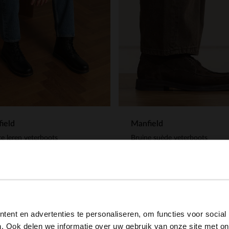
ield
Manfield
e leren veterboots
Bruine suède veterboots
.99
149.99
View this website in English?
ent en advertenties te personaliseren, om functies voor social
It looks like your language isn't Dutch. Would you like to
. Ook delen we informatie over uw gebruik van onze site met on