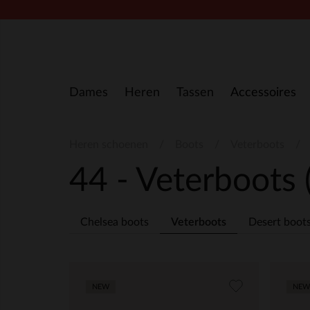
Doorgaan naar artikel
Dames
Heren
Tassen
Accessoires
Heren schoenen
Boots
Veterboots
44 - Veterboots
Chelsea boots
Veterboots
Desert boot
NEW
NEW