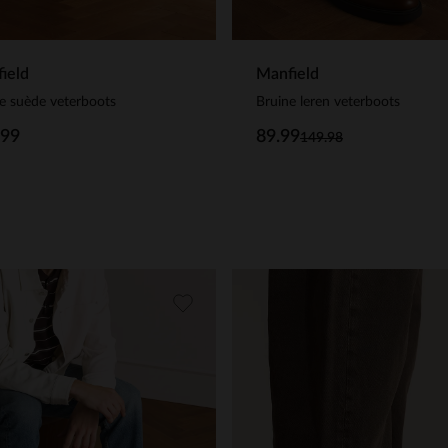
ield
Manfield
e suède veterboots
Bruine leren veterboots
.99
89.99
149.98