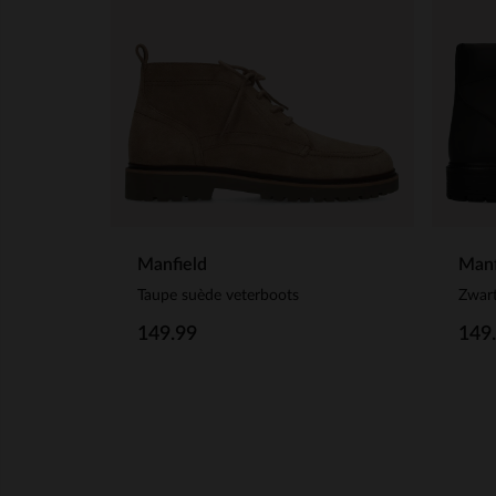
Manfield
Manf
Taupe suède veterboots
Zwart
149.99
149