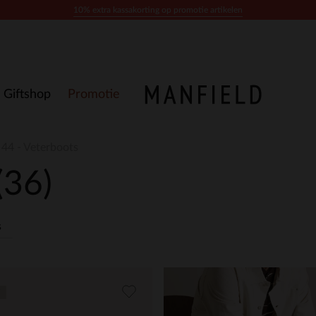
10% extra kassakorting op promotie artikelen
Giftshop
Promotie
44 - Veterboots
(36)
s