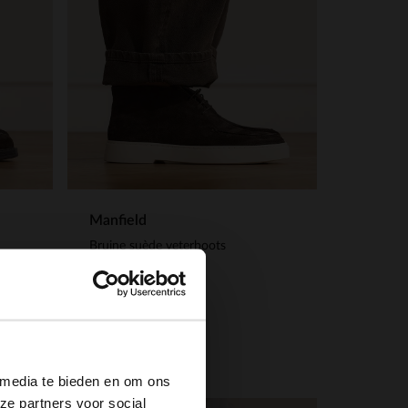
Manfield
Bruine suède veterboots
139.99
×
 media te bieden en om ons
ze partners voor social