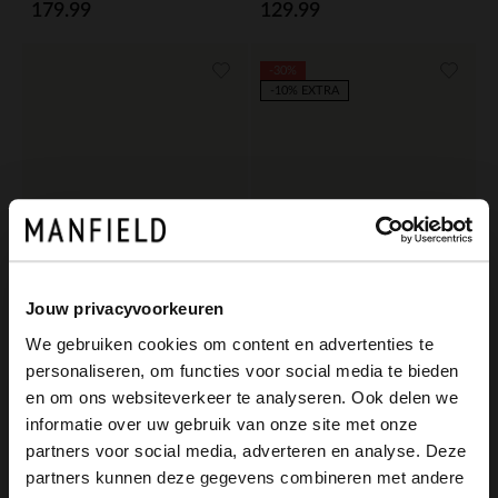
179.99
129.99
-30%
-10% EXTRA
Jouw privacyvoorkeuren
We gebruiken cookies om content en advertenties te
personaliseren, om functies voor social media te bieden
Manfield
Manfield
×
en om ons websiteverkeer te analyseren. Ook delen we
View this website in English?
Zwarte leren gespschoenen
Bruine leren gespschoenen
informatie over uw gebruik van onze site met onze
139.99
90.99
129.99
partners voor social media, adverteren en analyse. Deze
It looks like your language isn't Dutch. Would
partners kunnen deze gegevens combineren met andere
you like to switch to English?