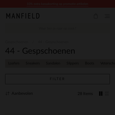
Doorgaan naar artikel
10% extra kassakorting op promotie artikelen
Gespschoenen
44 - Gespschoenen
44 - Gespschoenen
Loafers
Sneakers
Sandalen
Slippers
Boots
Vetersch
FILTER
Aanbevolen
28 Items