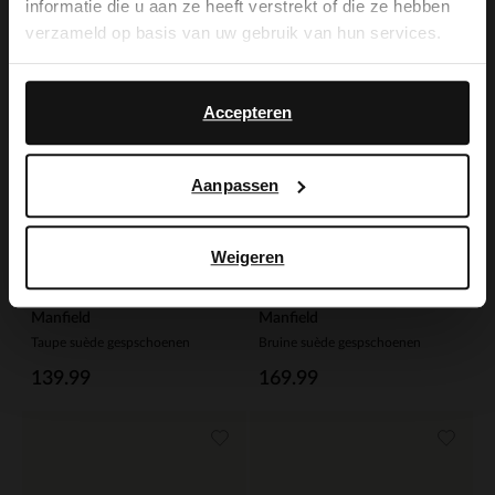
informatie die u aan ze heeft verstrekt of die ze hebben
verzameld op basis van uw gebruik van hun services.
Yes, switch to
No, stay in Dutch
English
Accepteren
Aanpassen
Weigeren
Manfield
Manfield
Taupe suède gespschoenen
Bruine suède gespschoenen
139.99
169.99