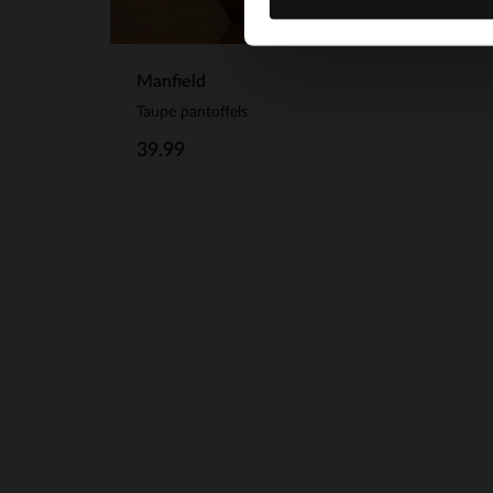
Manfield
Taupe pantoffels
39.99