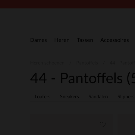
Doorgaan naar artikel
Dames
Heren
Tassen
Accessoires
Heren schoenen
Pantoffels
44 - Pantoff
44 - Pantoffels
(
Loafers
Sneakers
Sandalen
Slippers