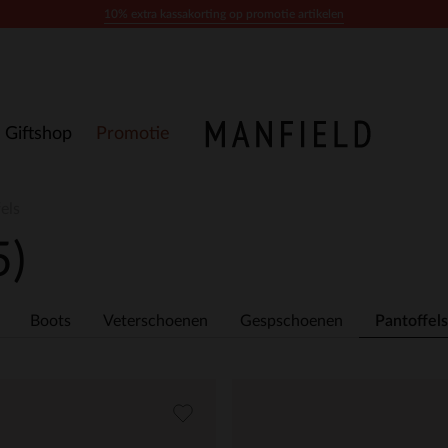
10% extra kassakorting op promotie artikelen
Giftshop
Promotie
els
5)
Boots
Veterschoenen
Gespschoenen
Pantoffels