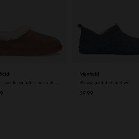
ield
Manfield
Cognac suède pantoffels met imitatie wol
Blauwe pantoffels met wol
99
39.99