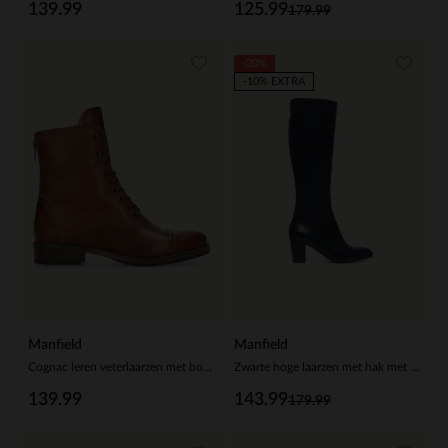
139.99
125.99
179.99
-20%
-10% EXTRA
Manfield
Manfield
Cognac leren veterlaarzen met bont voering
Zwarte hoge laarzen met hak met smalle schacht
139.99
143.99
179.99