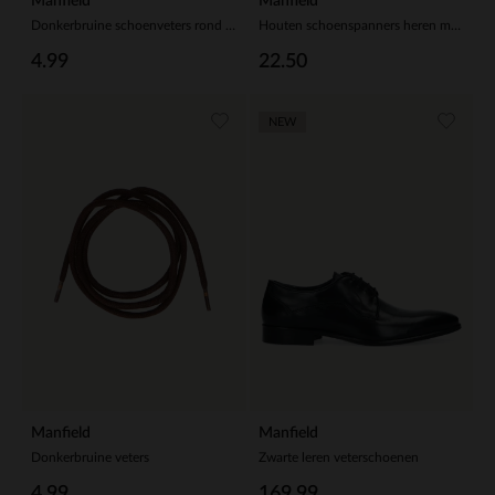
Manfield
Manfield
Donkerbruine schoenveters rond (75 cm)
Houten schoenspanners heren mt 40/41
4.99
22.50
NEW
Manfield
Manfield
Donkerbruine veters
Zwarte leren veterschoenen
4.99
169.99