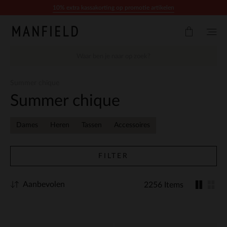
Doorgaan naar artikel
10% extra kassakorting op promotie artikelen
Summer chique
Summer chique
Dames
Heren
Tassen
Accessoires
FILTER
Aanbevolen
2256 Items