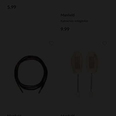
5.99
Manfield
Katoenen inlegzolen
9.99