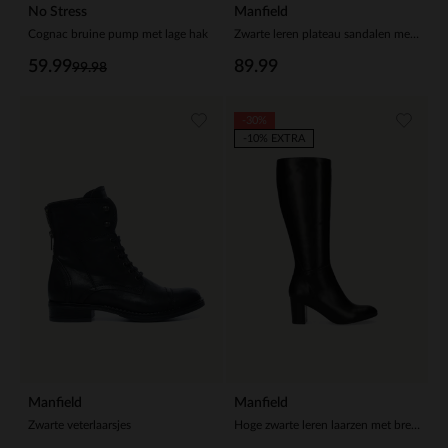
No Stress
Manfield
Cognac bruine pump met lage hak
Zwarte leren plateau sandalen met gespsluiting
59.99
89.99
99.98
-30%
-10% EXTRA
Manfield
Manfield
Zwarte veterlaarsjes
Hoge zwarte leren laarzen met brede schacht