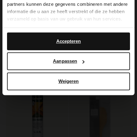
It looks like your language isn't Dutch. Would
partners kunnen deze gegevens combineren met andere
you like to switch to English?
informatie die u aan ze heeft verstrekt of die ze hebben
verzameld op basis van uw gebruik van hun services.
Yes, switch to
Manfield
No, stay in Dutch
English
Schoenpoets donkerbruin 75ml
Accepteren
7.99
Manfield
Licht grijze pantoffels
Aanpassen
39.99
Weigeren