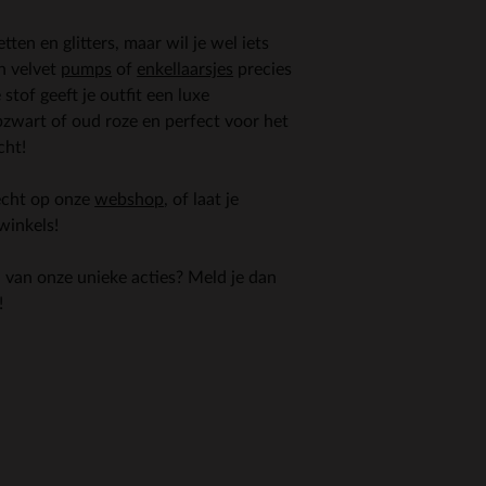
etten en glitters, maar wil je wel iets
n velvet
pumps
of
enkellaarsjes
precies
stof geeft je outfit een luxe
epzwart of oud roze en perfect voor het
cht!
recht op onze
webshop
, of laat je
winkels!
n van onze unieke acties? Meld je dan
!