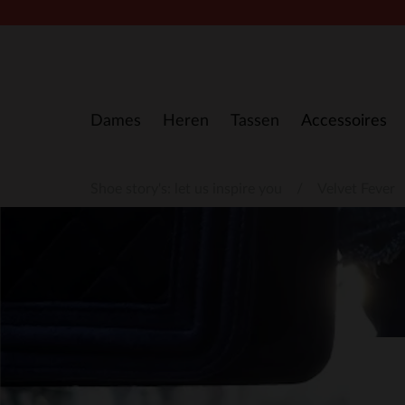
Doorgaan naar artikel
Dames
Heren
Tassen
Accessoires
Shoe story's: let us inspire you
Velvet Fever