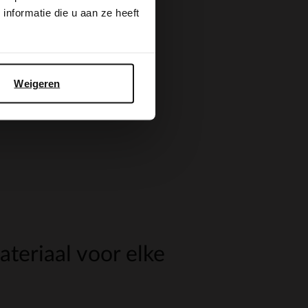
nformatie die u aan ze heeft
Weigeren
ateriaal voor elke