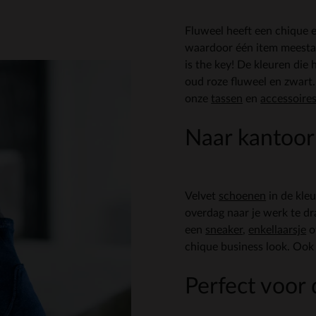
Fluweel heeft een chique e
waardoor één item meestal 
is the key! De kleuren die
oud roze fluweel en zwart
onze
tassen
en
accessoire
Naar kantoor
Velvet
schoenen
in de kleu
overdag naar je werk te d
een
sneaker
,
enkellaarsje
o
chique business look. Ook h
Perfect voor