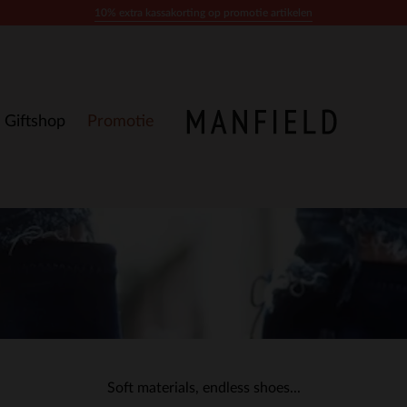
10% extra kassakorting op promotie artikelen
Giftshop
Promotie
Soft materials, endless shoes...