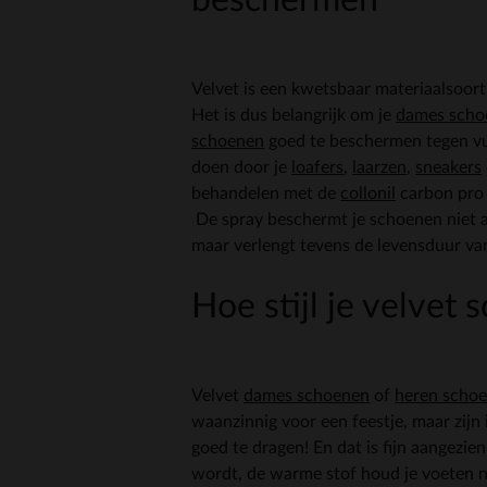
Velvet is een kwetsbaar materiaalsoort
Het is dus belangrijk om je
dames scho
schoenen
goed te beschermen tegen vuil
doen door je
loafers
,
laarzen
,
sneakers
behandelen met de
collonil
carbon pro 
De spray beschermt je schoenen niet al
maar verlengt tevens de levensduur va
Hoe stijl je velvet
Velvet
dames schoenen
of
heren scho
waanzinnig voor een feestje, maar zijn 
goed te dragen! En dat is fijn aangezie
wordt, de warme stof houd je voeten n