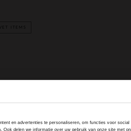
VET ITEMS
3%
-35%
field
Manfield
de blauwe laarsjes
View this website in English?
.00
110.00
160.00
169.99
ent en advertenties te personaliseren, om functies voor social
It looks like your language isn't Dutch. Would you like to
. Ook delen we informatie over uw gebruik van onze site met on