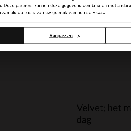
switch to English?
e. Deze partners kunnen deze gegevens combineren met andere i
erzameld op basis van uw gebruik van hun services.
Yes, switch to English
No, stay in Dutch
Aanpassen
Velvet; het m
dag