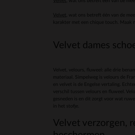
Velvet
, wat ons betreft één van de mees
Velvet
, wat ons betreft één van de mees
karakter met een chique touch. Maak nu
Velvet dames scho
Velvet, velours, fluweel: alle drie ben
materiaal. Simpelweg is velours de Fr
en velvet is de Engelse vertaling. Echter
verschil tussen velours en fluweel. Velo
gesneden is en dit zorgt voor wat ruw
in het stofje.
Velvet verzorgen, r
beschermen