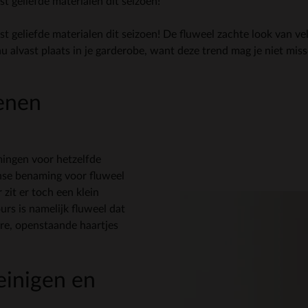
t geliefde materialen dit seizoen!
t geliefde materialen dit seizoen! De fluweel zachte look van vel
 alvast plaats in je garderobe, want deze trend mag je niet miss
enen
amingen voor hetzelfde
anse benaming voor fluweel
 zit er toch een klein
urs is namelijk fluweel dat
ere, openstaande haartjes
einigen en