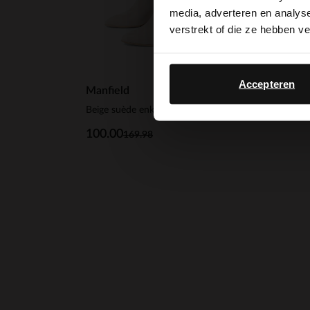
media, adverteren en analys
verstrekt of die ze hebben v
Accepteren
Manfield
Beige suède enkellaarsjes met hak
100.00
169.98