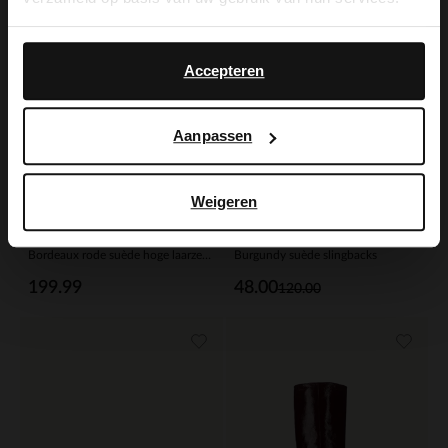
Yes, switch to
No, stay in Dutch
English
Accepteren
Aanpassen
Weigeren
Manfield
Manfield
Bordeaux rode suède hoge laarzen met hak
Burgundy suède slingbacks
199.99
48.00
120.00