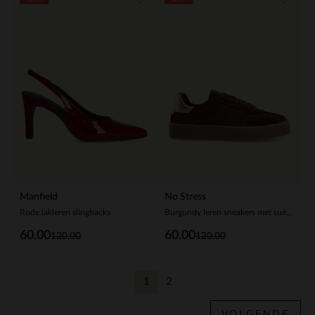
Manfield
No Stress
Rode lakleren slingbacks
Burgundy leren sneakers met suède details
60.00
60.00
120.00
120.00
1
2
Huidige pagina
Vorige
VOLGENDE