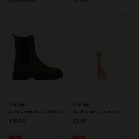
83.99
149.99
139.98
Manfield
Manfield
Donkergroene nubuck chelsea boots
Goudkleurige giraffe broche
139.99
12.99
-50%
-50%