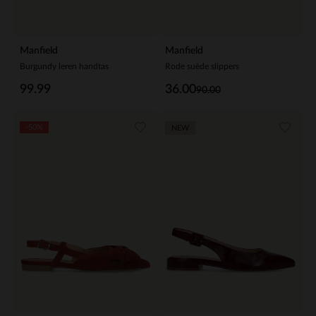
Manfield
Manfield
Burgundy leren handtas
Rode suède slippers
99.99
36.00
90.00
-50%
NEW