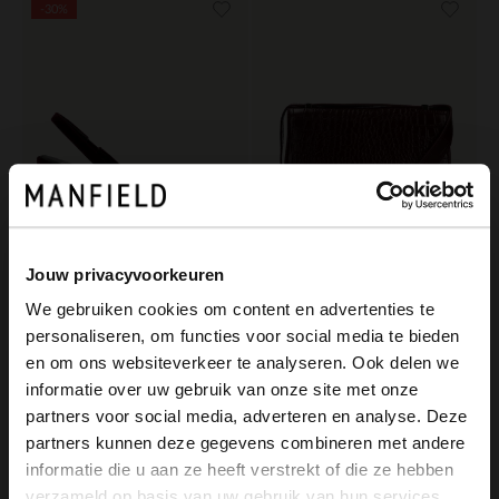
-30%
Jouw privacyvoorkeuren
We gebruiken cookies om content en advertenties te
Manfield
Manfield
personaliseren, om functies voor social media te bieden
Burgundy velours slingback pumps
Bordeaux rode lakleren croco schoudertas
×
en om ons websiteverkeer te analyseren. Ook delen we
View this website in English?
69.99
89.99
99.99
informatie over uw gebruik van onze site met onze
partners voor social media, adverteren en analyse. Deze
It looks like your language isn't Dutch. Would
partners kunnen deze gegevens combineren met andere
-60%
you like to switch to English?
informatie die u aan ze heeft verstrekt of die ze hebben
verzameld op basis van uw gebruik van hun services.