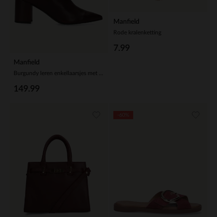
Manfield
Rode kralenketting
7.99
Manfield
Burgundy leren enkellaarsjes met hak
149.99
-60%