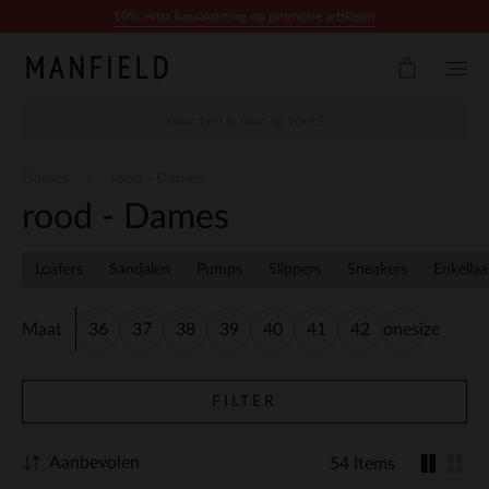
Doorgaan naar artikel
10% extra kassakorting op promotie artikelen
Dames
rood - Dames
rood - Dames
Loafers
Sandalen
Pumps
Slippers
Sneakers
Enkellaa
Maat
36
37
38
39
40
41
42
onesize
FILTER
Aanbevolen
54 Items