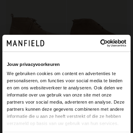
Jouw privacyvoorkeuren
Manfield
Manfield
We gebruiken cookies om content en advertenties te
Taupe suède veterboots
Taupe suède desert boots
personaliseren, om functies voor social media te bieden
149.99
139.99
×
en om ons websiteverkeer te analyseren. Ook delen we
View this website in English?
informatie over uw gebruik van onze site met onze
NEW
NEW
partners voor social media, adverteren en analyse. Deze
It looks like your language isn't Dutch. Would
partners kunnen deze gegevens combineren met andere
you like to switch to English?
informatie die u aan ze heeft verstrekt of die ze hebben
verzameld op basis van uw gebruik van hun services.
Yes, switch to