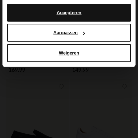
No, stay in Dutch
English
Accepteren
Aanpassen
Weigeren
Manfield
No Stress
Zwarte leren veterschoenen
Groene suède sneakers
169.99
149.99