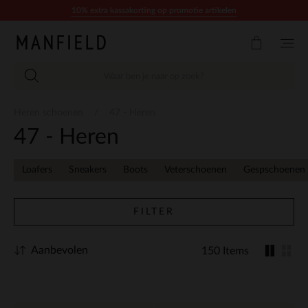
Doorgaan naar artikel
10% extra kassakorting op promotie artikelen
Heren schoenen
47 - Heren
47 - Heren
Loafers
Sneakers
Boots
Veterschoenen
Gespschoenen
FILTER
Aanbevolen
150 Items