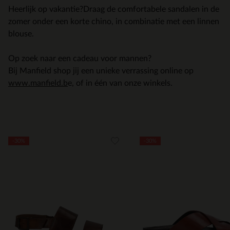
Heerlijk op vakantie?Draag de comfortabele sandalen in de
zomer onder een korte chino, in combinatie met een linnen
blouse.
Op zoek naar een cadeau voor mannen?
Bij Manfield shop jij een unieke verrassing online op
www.manfield.b
e, of in één van onze winkels.
Item
-30%
-30%
1
of
5