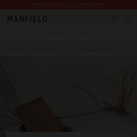
Doorgaan naar artikel
10% extra kassakorting op promotie artikelen
Shoe story's: let us inspire you
Vaderdag giftguide