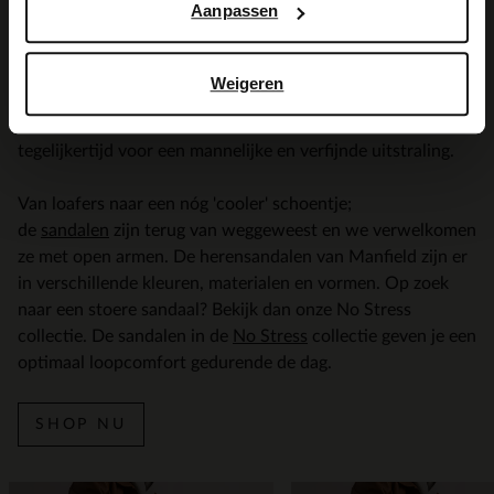
Aanpassen
schoen. De sneakers gemaakt van nubuck is het ideale paar
schoenen voor verschillende looks.
Weigeren
Van een tuinfeestje naar het bijwonen van een bruiloft?
De
loafers
met kwastjes zijn een unieke touch en zorgen
tegelijkertijd voor een mannelijke en verfijnde uitstraling.
Van loafers naar een nóg 'cooler' schoentje;
de
sandalen
zijn terug van weggeweest en we verwelkomen
ze met open armen. De herensandalen van Manfield zijn er
in verschillende kleuren, materialen en vormen. Op zoek
naar een stoere sandaal? Bekijk dan onze No Stress
collectie. De sandalen in de
No Stress
collectie geven je een
optimaal loopcomfort gedurende de dag.
SHOP NU