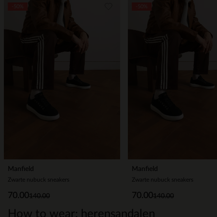
Item
-50%
-50%
1
of
5
Manfield
Manfield
Zwarte nubuck sneakers
Zwarte nubuck sneakers
70.00
70.00
140.00
140.00
How to wear: herensandalen