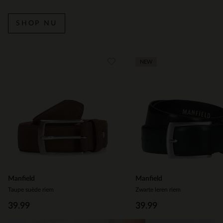
SHOP NU
Item
NEW
1
of
7
Manfield
Manfield
Taupe suède riem
Zwarte leren riem
39.99
39.99