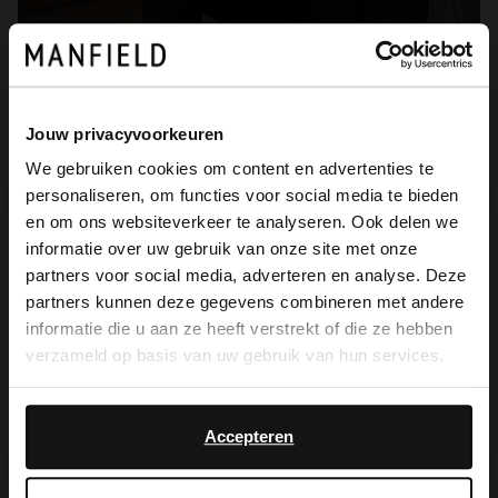
Jouw privacyvoorkeuren
We gebruiken cookies om content en advertenties te
personaliseren, om functies voor social media te bieden
×
en om ons websiteverkeer te analyseren. Ook delen we
View this website in English?
informatie over uw gebruik van onze site met onze
partners voor social media, adverteren en analyse. Deze
3. van sandaal tot sneaker
It looks like your language isn't Dutch. Would
partners kunnen deze gegevens combineren met andere
you like to switch to English?
informatie die u aan ze heeft verstrekt of die ze hebben
Perfect passend bij het nieuwe seizoen en daarom zo
verzameld op basis van uw gebruik van hun services.
geschikt als vaderdagcadeau zijn onze schoenen uit de
Yes, switch to
zomercollectie. De zomercollectie van Manfield is gevuld
No, stay in Dutch
English
met schoenen voor verschillende gelegenheden tijdens het
Accepteren
zomerseizoen. Een tuinfeestje? Bekijk dan onze lichte
sneakers met plateauzool. De
sneakers
variëren van
materialen in leer en suède, of een mix van deze op één