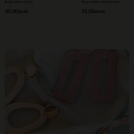
Beige leren clutch
Roze suède schoudertas
40.00
35.00
59.99
69.99