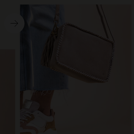
Ite
o