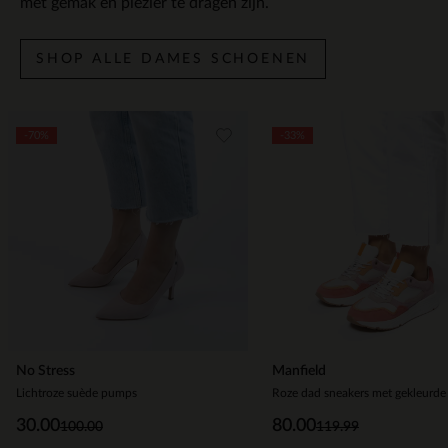
met gemak en plezier te dragen zijn.
SHOP ALLE DAMES SCHOENEN
Item
-70%
-33%
1
of
5
No Stress
Manfield
Lichtroze suède pumps
Roze dad sneakers met gekleurde 
30.00
80.00
100.00
119.99