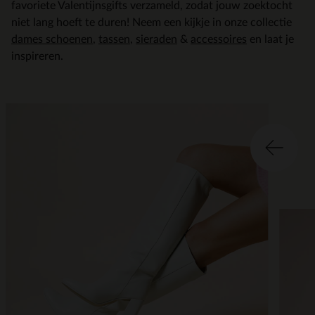
favoriete Valentijnsgifts verzameld, zodat jouw zoektocht
niet lang hoeft te duren! Neem een kijkje in onze collectie
dames schoenen
,
tassen
,
sieraden
&
accessoires
en laat je
inspireren.
Item
2
of
2