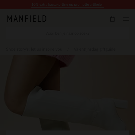
Doorgaan naar artikel
10% extra kassakorting op promotie artikelen
Shoe story's: let us inspire you
Valentijnsdag giftguide