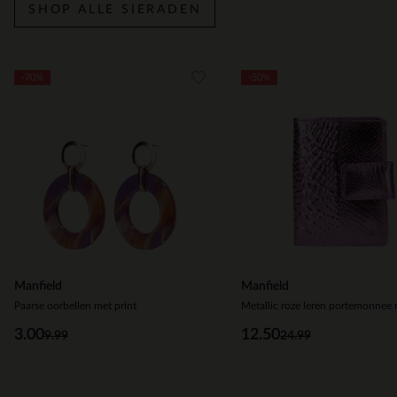
SHOP ALLE SIERADEN
Item
-70%
-50%
1
of
5
Manfield
Manfield
Paarse oorbellen met print
3.00
12.50
9.99
24.99