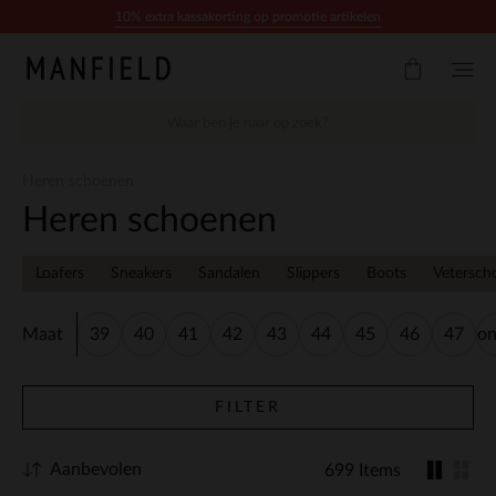
Doorgaan naar artikel
10% extra kassakorting op promotie artikelen
Heren schoenen
Heren schoenen
Loafers
Sneakers
Sandalen
Slippers
Boots
Vetersch
Maat
39
40
41
42
43
44
45
46
47
on
FILTER
Aanbevolen
699 Items