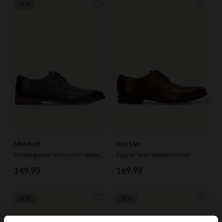
NEW
Manfield
Van Lier
Donkergroene leren croco veterschoenen
Cognac leren veterschoenen
149.99
169.99
NEW
NEW