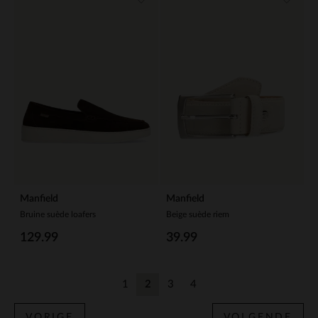
Manfield
Manfield
Bruine suède loafers
Beige suède riem
129.99
39.99
1
2
3
4
Vorige
Huidige pagina
Vorige
Vorige
VORIGE
VOLGENDE