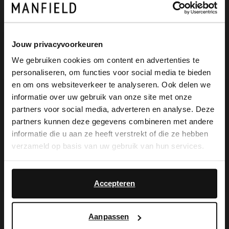
Jouw privacyvoorkeuren
We gebruiken cookies om content en advertenties te
personaliseren, om functies voor social media te bieden
×
en om ons websiteverkeer te analyseren. Ook delen we
View this website in English?
informatie over uw gebruik van onze site met onze
partners voor social media, adverteren en analyse. Deze
It looks like your language isn't Dutch. Would
Manfield
No Stress
partners kunnen deze gegevens combineren met andere
you like to switch to English?
Bruine suède sneakers
Groene suède sneakers
informatie die u aan ze heeft verstrekt of die ze hebben
verzameld op basis van uw gebruik van hun services.
149.99
149.99
Yes, switch to
No, stay in Dutch
English
NEW
Accepteren
Aanpassen