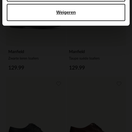
Weigeren
Manfield
Manfield
Zwarte leren loafers
Taupe suède loafers
129.99
129.99