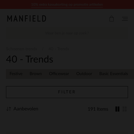
Doorgaan naar artikel
10% extra kassakorting op promotie artikelen
Schoenen trends
40 - Trends
40 - Trends
Festive
Brown
Officewear
Outdoor
Basic Essentials
FILTER
Aanbevolen
191 Items