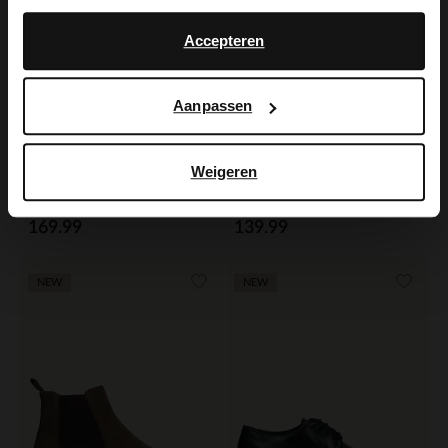
No, stay in Dutch
English
Accepteren
Aanpassen
Weigeren
Manfield
Manfield
Bruine leren veterschoenen
Bruine leren veterschoenen
169.99
139.99
NEW
NEW