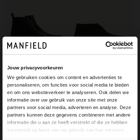
Jouw privacyvoorkeuren
Manfield
Manfield
We gebruiken cookies om content en advertenties te
Zwarte leren Chelsea boots
Bruine suède chelsea boots
personaliseren, om functies voor social media te bieden
139.99
139.99
×
en om ons websiteverkeer te analyseren. Ook delen we
View this website in English?
informatie over uw gebruik van onze site met onze
NEW
partners voor social media, adverteren en analyse. Deze
It looks like your language isn't Dutch. Would
partners kunnen deze gegevens combineren met andere
you like to switch to English?
informatie die u aan ze heeft verstrekt of die ze hebben
verzameld op basis van uw gebruik van hun services.
Yes, switch to